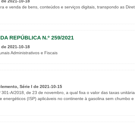
I de 2021-10-18
a e venda de bens, conteúdos e serviços digitais, transpondo as Diret
A REPÚBLICA N.º 259/2021
I de 2021-10-18
nais Administrativos e Fiscais
plemento, Série I de 2021-10-15
º 301-A/2018, de 23 de novembro, a qual fixa o valor das taxas unitária
 e energéticos (ISP) aplicáveis no continente à gasolina sem chumbo e