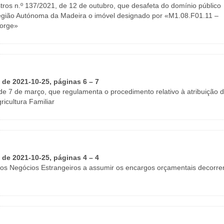
tros n.º 137/2021, de 12 de outubro, que desafeta do domínio público
a Região Autónoma da Madeira o imóvel designado por «M1.08.F01.11 –
Jorge»
I de 2021-10-25, páginas 6 – 7
, de 7 de março, que regulamenta o procedimento relativo à atribuição 
ricultura Familiar
I de 2021-10-25, páginas 4 – 4
 dos Negócios Estrangeiros a assumir os encargos orçamentais decorre