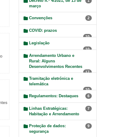
Decreto n.º 4/2021, de 13 de
1
março
Convenções
2
COVID: prazos
10
Legislação
10
Arrendamento Urbano e
do
Rural: Alguns
Desenvolvimentos Recentes
17
Tramitação eletrónica e
telemática
10
Regulamentos: Destaques
6
ntes
Linhas Estratégicas:
7
Habitação e Arrendamento
Proteção de dados:
9
segurança