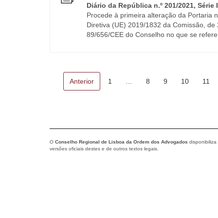
Diário da República n.º 201/2021, Série 
Procede à primeira alteração da Portaria n
Diretiva (UE) 2019/1832 da Comissão, de 24
89/656/CEE do Conselho no que se refere 
Anterior
1
…
8
9
10
11
O
Conselho Regional de Lisboa da Ordem dos Advogados
disponibiliza
versões oficiais destes e de outros textos legais.