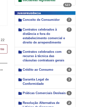
Iniciativas legislativas
523
Conceito de Consumidor
7
Contratos celebrados à
7
distância e fora do
estabelecimento comercial e
22
direito de arrependimento
nte
Contratos celebrados com
6
recurso à técnica das
cláusulas contratuais gerais
Crédito ao Consumo
4
das
Garantia Legal de
3
Conformidade
Práticas Comerciais Desleais
1
Resolução Alternativa de
2