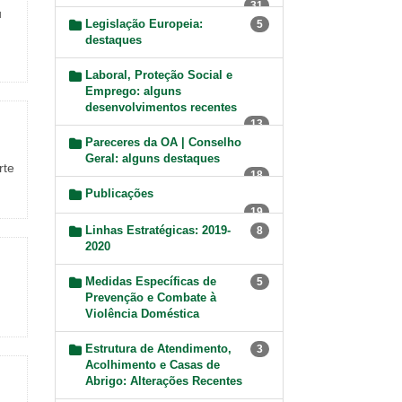
31
u
Legislação Europeia:
5
destaques
Laboral, Proteção Social e
Emprego: alguns
desenvolvimentos recentes
13
Pareceres da OA | Conselho
Geral: alguns destaques
rte
18
Publicações
19
Linhas Estratégicas: 2019-
8
2020
Medidas Específicas de
5
Prevenção e Combate à
Violência Doméstica
Estrutura de Atendimento,
3
Acolhimento e Casas de
Abrigo: Alterações Recentes