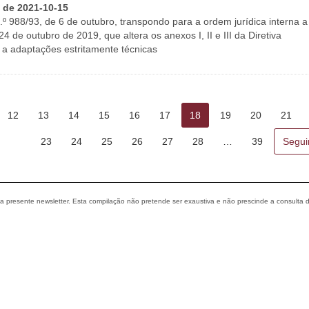
I de 2021-10-15
.º 988/93, de 6 de outubro, transpondo para a ordem jurídica interna a
 de outubro de 2019, que altera os anexos I, II e III da Diretiva
a adaptações estritamente técnicas
12
13
14
15
16
17
18
19
20
21
23
24
25
26
27
28
…
39
Segui
 a presente newsletter. Esta compilação não pretende ser exaustiva e não prescinde a consulta 