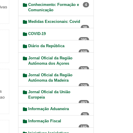
Conhecimento: Formação e
4
ivas
Comunicação
Medidas Excecionais: Covid
38
COVID-19
395
Diário da República
609
Jornal Oficial da Região
Autónoma dos Açores
338
Jornal Oficial da Região
Autónoma da Madeira
329
s
Jornal Oficial da União
 ao
Europeia
493
Informação Aduaneira
70
Informação Fiscal
185