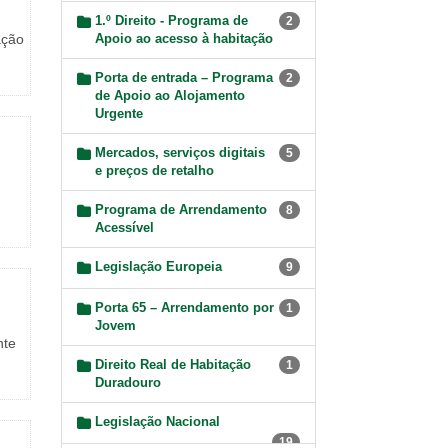
1.º Direito - Programa de
2
ação
Apoio ao acesso à habitação
Porta de entrada – Programa
2
de Apoio ao Alojamento
Urgente
Mercados, serviços digitais
5
e preços de retalho
Programa de Arrendamento
8
Acessível
Legislação Europeia
9
Porta 65 – Arrendamento por
1
Jovem
nte
Direito Real de Habitação
1
Duradouro
Legislação Nacional
19