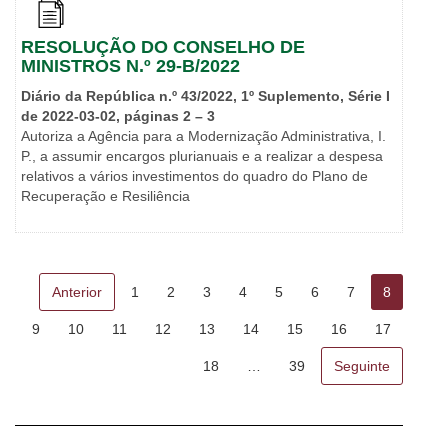
RESOLUÇÃO DO CONSELHO DE
MINISTROS N.º 29-B/2022
Diário da República n.º 43/2022, 1º Suplemento, Série I
de 2022-03-02, páginas 2 – 3
Autoriza a Agência para a Modernização Administrativa, I.
P., a assumir encargos plurianuais e a realizar a despesa
relativos a vários investimentos do quadro do Plano de
Recuperação e Resiliência
Anterior
1
2
3
4
5
6
7
8
9
10
11
12
13
14
15
16
17
18
…
39
Seguinte