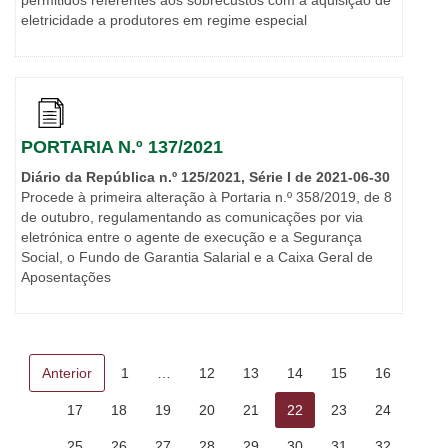
permitidos referentes aos sobrecustos com a aquisição de
eletricidade a produtores em regime especial
PORTARIA N.º 137/2021
Diário da República n.º 125/2021, Série I de 2021-06-30
Procede à primeira alteração à Portaria n.º 358/2019, de 8
de outubro, regulamentando as comunicações por via
eletrónica entre o agente de execução e a Segurança
Social, o Fundo de Garantia Salarial e a Caixa Geral de
Aposentações
Anterior
1
…
12
13
14
15
16
17
18
19
20
21
22
23
24
25
26
27
28
29
30
31
32