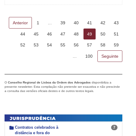
Anterior
1
…
39
40
41
42
43
44
45
46
47
48
49
50
51
52
53
54
55
56
57
58
59
…
100
Seguinte
O
Conselho Regional de Lisboa da Ordem dos Advogados
disponibiliza a
presente newsletter. Esta compilação não pretende ser exaustiva e não prescinde
a consulta das versões oficiais destes e de outros textos legais.
Contratos celebrados à
7
distância e fora do