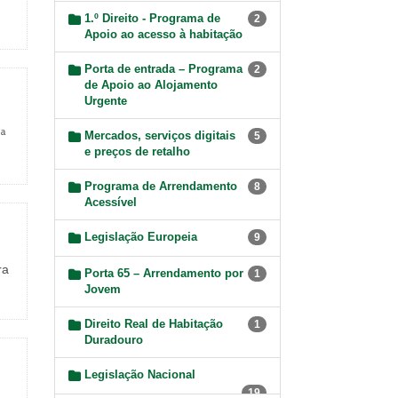
1.º Direito - Programa de
2
Apoio ao acesso à habitação
Porta de entrada – Programa
2
de Apoio ao Alojamento
Urgente
ª
Mercados, serviços digitais
5
e preços de retalho
Programa de Arrendamento
8
Acessível
Legislação Europeia
9
ra
Porta 65 – Arrendamento por
1
Jovem
Direito Real de Habitação
1
Duradouro
Legislação Nacional
19