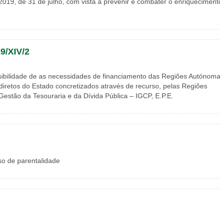
2019, de 31 de julho, com vista a prevenir e combater o enriqueciment
/XIV/2
bilidade de as necessidades de financiamento das Regiões Autónom
diretos do Estado concretizados através de recurso, pelas Regiões
estão da Tesouraria e da Dívida Pública – IGCP, E.P.E.
o de parentalidade