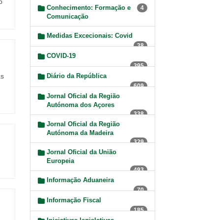
o
Conhecimento: Formação e
4
Comunicação
Medidas Excecionais: Covid
38
COVID-19
395
as
Diário da República
609
Jornal Oficial da Região
Autónoma dos Açores
338
Jornal Oficial da Região
Autónoma da Madeira
329
Jornal Oficial da União
Europeia
493
Informação Aduaneira
70
Informação Fiscal
185