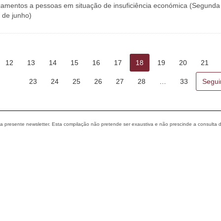
amentos a pessoas em situação de insuficiência económica (Segunda
1 de junho)
12
13
14
15
16
17
18
19
20
21
23
24
25
26
27
28
…
33
Segui
 a presente newsletter. Esta compilação não pretende ser exaustiva e não prescinde a consulta 