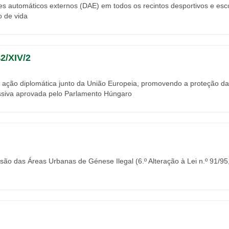
es automáticos externos (DAE) em todos os recintos desportivos e esc
o de vida
/XIV/2
ção diplomática junto da União Europeia, promovendo a proteção d
ssiva aprovada pelo Parlamento Húngaro
ão das Áreas Urbanas de Génese Ilegal (6.º Alteração à Lei n.º 91/95