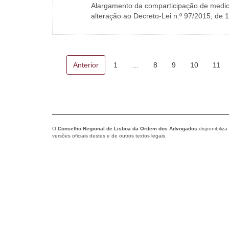
Alargamento da comparticipação de medic
alteração ao Decreto-Lei n.º 97/2015, de 
Anterior
1
…
8
9
10
11
O
Conselho Regional de Lisboa da Ordem dos Advogados
disponibiliza
versões oficiais destes e de outros textos legais.