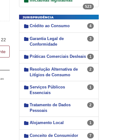
Iniciativas legislativas
523
Crédito ao Consumo
4
Garantia Legal de
3
22
Conformidade
nte
Práticas Comerciais Desleais
1
Resolução Alternativa de
2
Litígios de Consumo
das
Serviços Públicos
1
Essenciais
Tratamento de Dados
2
Pessoais
Alojamento Local
1
Conceito de Consumidor
7