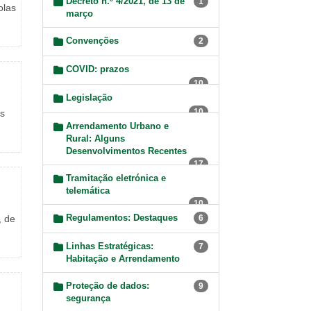
Decreto n.º 4/2021, de 13 de
1
olas
março
Convenções
2
COVID: prazos
10
Legislação
10
as
Arrendamento Urbano e
Rural: Alguns
Desenvolvimentos Recentes
17
Tramitação eletrónica e
telemática
10
Regulamentos: Destaques
, de
6
Linhas Estratégicas:
7
Habitação e Arrendamento
Proteção de dados:
9
segurança