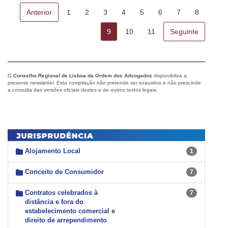
Anterior
1
2
3
4
5
6
7
8
9
10
11
Seguinte
O
Conselho Regional de Lisboa da Ordem dos Advogados
disponibiliza a
presente newsletter. Esta compilação não pretende ser exaustiva e não prescinde
a consulta das versões oficiais destes e de outros textos legais.
Alojamento Local
1
Conceito de Consumidor
7
Contratos celebrados à
7
distância e fora do
estabelecimento comercial e
direito de arrependimento