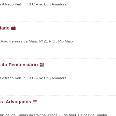
Alfredo Keill, n.º 3 C – r/c Dt. | Amadora
itado
 João Ferreira da Maia. Nº 21 R/C , Rio Maior
eito Penitenciário
Alfredo Keill, n.º 3 C – r/c Dt. | Amadora
 para Advogados
nicipal de Caldas da Rainha, Praça 25 de Abril, Caldas da Rainha.