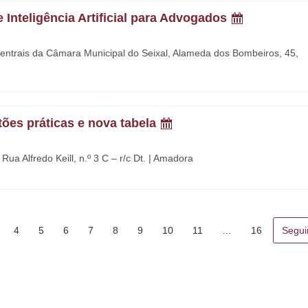
 Inteligência Artificial para Advogados
 Centrais da Câmara Municipal do Seixal, Alameda dos Bombeiros, 45,
tões práticas e nova tabela
ua Alfredo Keill, n.º 3 C – r/c Dt. | Amadora
4
5
6
7
8
9
10
11
…
16
Segui