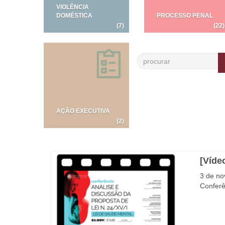
VIOLÊNCIA
DOMÉSTICA
PROCESSO PENAL
(7)
(22)
AÇÃO EXECUTIVA
(2)
[Víde
3 de n
Conferê