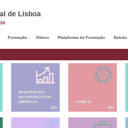
al de Lisboa
os
Formação
Vídeos
Plataforma da Formação
Balcão
INSOLVÊNCIA E
RECUPERAÇÃO DE
EMPRESAS
COVID-19
(20)
(60)