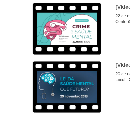
[Víde
22 de 
Conferê
[Víde
20 de n
Local |