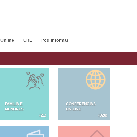
 Online
CRL
Pod Informar
FAMÍLIA E
CONFERÊNCIAS
MENORES
ON-LINE
(21)
(328)