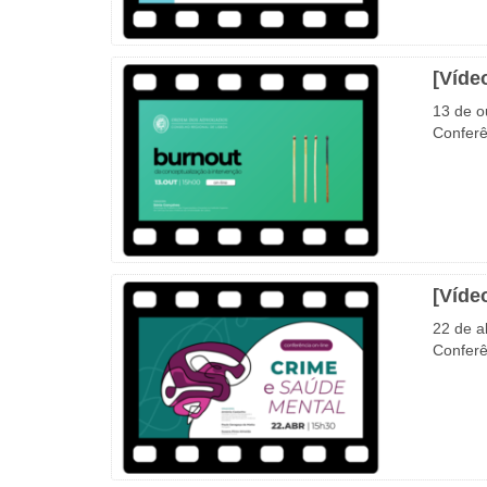
[Víde
13 de o
Conferê
[Víde
22 de a
Conferê