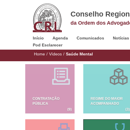
Conselho Region
da Ordem dos Advogad
Início
Agenda
Comunicados
Notícias
Pod Esclarecer
Home
/
Vídeos
/
Saúde Mental
CONTRATAÇÃO
REGIME DO MAIOR
PÚBLICA
ACOMPANHADO
(9)
(3)