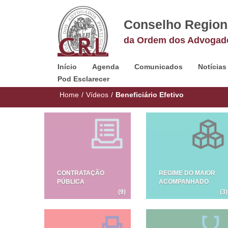
Conselho Region
da Ordem dos Advogad
Início
Agenda
Comunicados
Notícias
Pod Esclarecer
Home
/
Vídeos
/
Beneficiário Efetivo
CONTRATAÇÃO
REGIME DO MAIOR
PÚBLICA
ACOMPANHADO
(9)
(3)