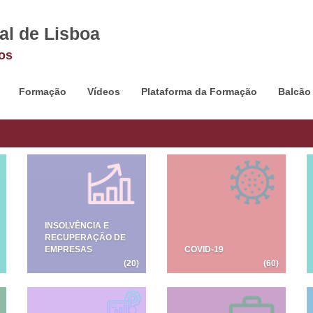
al de Lisboa
os
Formação
Vídeos
Plataforma da Formação
Balcão
INSOLVÊNCIA E
RECUPERAÇÃO DE
EMPRESAS
COVID-19
(20)
(60)