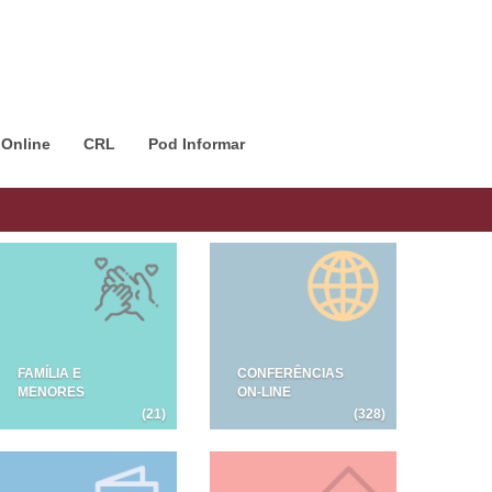
 Online
CRL
Pod Informar
FAMÍLIA E
CONFERÊNCIAS
MENORES
ON-LINE
(21)
(328)