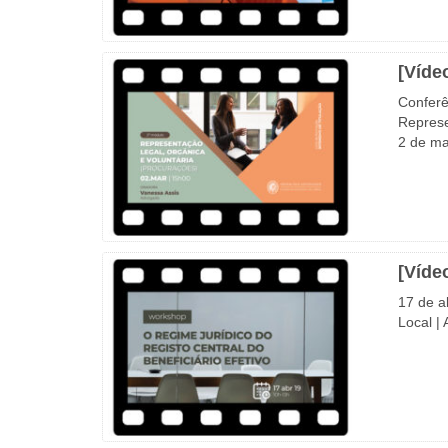
[Víde
Conferê
Represe
2 de ma
[Víde
17 de a
Local |