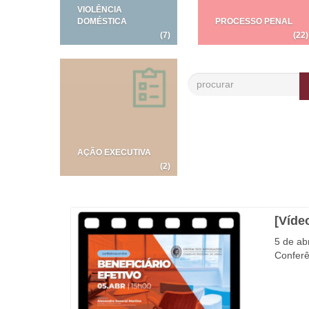
VIOLÊNCIA
DOMÉSTICA
PROCESSO PENAL
(7)
(22)
AÇÃO EXECUTIVA
(2)
[Víde
5 de ab
Conferê