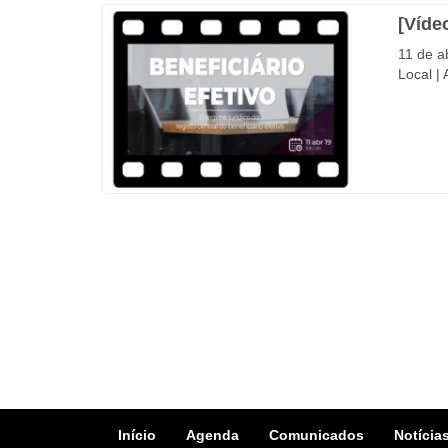
[Vídeo
11 de a
Local |
Início
Agenda
Comunicados
Notícia