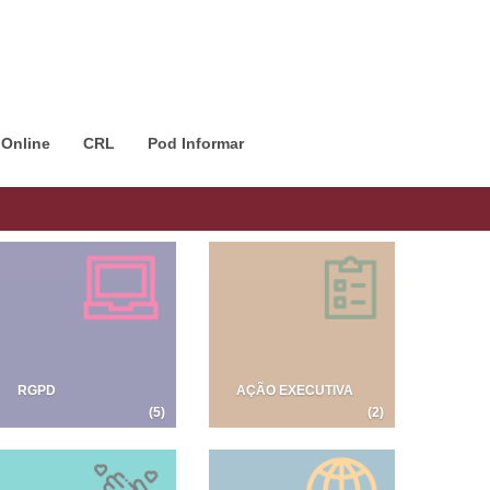
 Online
CRL
Pod Informar
RGPD
AÇÃO EXECUTIVA
(5)
(2)