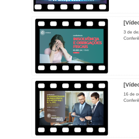
[Víde
3 de d
Conferê
[Víde
16 de o
Conferê