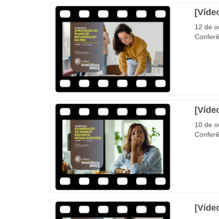
[Víde
12 de o
Conferê
[Víde
10 de o
Conferê
[Víde