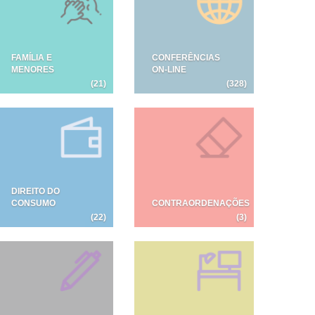
FAMÍLIA E
CONFERÊNCIAS
MENORES
ON-LINE
(21)
(328)
DIREITO DO
CONSUMO
CONTRAORDENAÇÕES
(22)
(3)