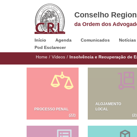
Conselho Region
da Ordem dos Advogad
Início
Agenda
Comunicados
Notícias
Pod Esclarecer
Home
/
Vídeos
/
Insolvência e Recuperação de 
ALOJAMENTO
PROCESSO PENAL
LOCAL
(22)
(2)