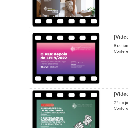
[Víde
9 de ju
Conferê
[Víde
27 de j
Conferê