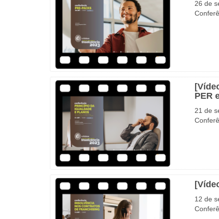
26 de s
Conferê
[Víde
PER e
21 de s
Conferê
[Víde
12 de s
Conferê