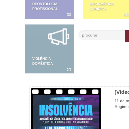
DEONTOLOGIA
INFORMÁTICA
PROFISSIONAL
JURÍDICA
(3)
(2)
VIOLÊNCIA
DOMÉSTICA
(7)
[Víde
11 de m
Regime 