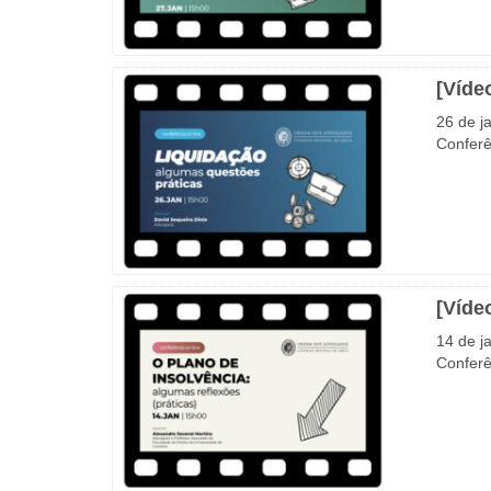
[Víde
26 de j
Conferê
[Víde
14 de j
Conferê