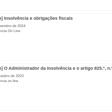
o] Insolvência e obrigações fiscais
ezembro de 2024
ncia On Line
o] O Administrador da Insolvência e o artigo 825.º, n.
utubro de 2023
ncia on line