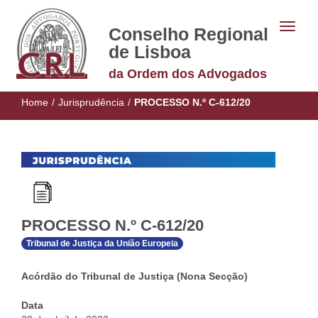
Conselho Regional
de Lisboa
da Ordem dos Advogados
Home
/
Jurisprudência
/
PROCESSO N.º C-612/20
PROCESSO N.º C-612/20
Tribunal de Justiça da União Europeia
Acórdão do Tribunal de Justiça (Nona Secção)
Data