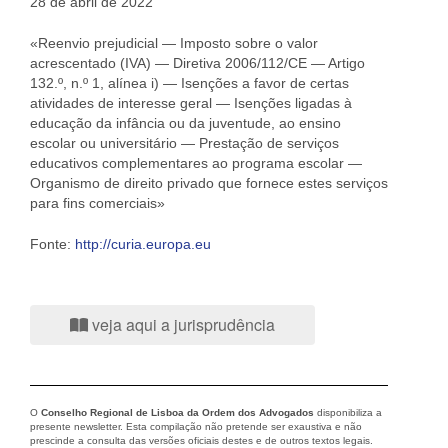
28 de abril de 2022
«Reenvio prejudicial — Imposto sobre o valor
acrescentado (IVA) — Diretiva 2006/112/CE — Artigo
132.º, n.º 1, alínea i) — Isenções a favor de certas
atividades de interesse geral — Isenções ligadas à
educação da infância ou da juventude, ao ensino
escolar ou universitário — Prestação de serviços
educativos complementares ao programa escolar —
Organismo de direito privado que fornece estes serviços
para fins comerciais»
Fonte:
http://curia.europa.eu
veja aqui a jurisprudência
O
Conselho Regional de Lisboa da Ordem dos Advogados
disponibiliza a
presente newsletter. Esta compilação não pretende ser exaustiva e não
prescinde a consulta das versões oficiais destes e de outros textos legais.