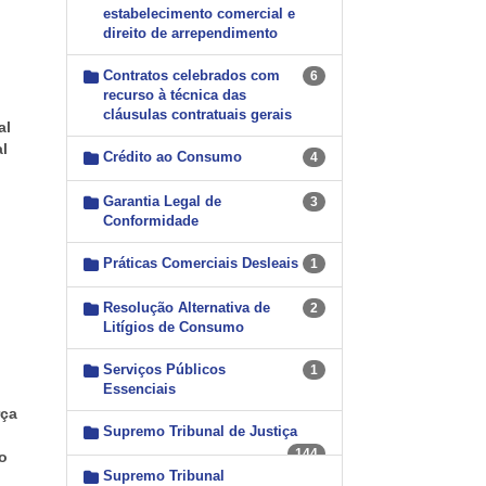
estabelecimento comercial e
direito de arrependimento
Contratos celebrados com
6
recurso à técnica das
cláusulas contratuais gerais
al
l
Crédito ao Consumo
4
Garantia Legal de
3
Conformidade
Práticas Comerciais Desleais
1
Resolução Alternativa de
2
Litígios de Consumo
Serviços Públicos
1
Essenciais
rça
Supremo Tribunal de Justiça
144
o
Supremo Tribunal