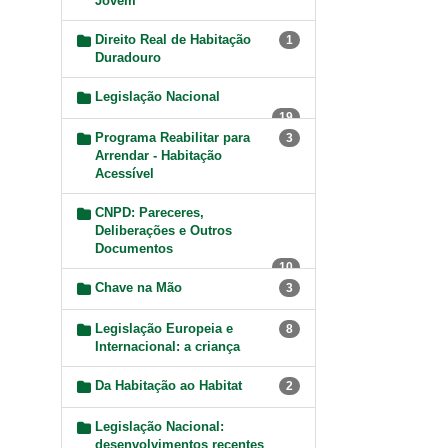
Jovem
Direito Real de Habitação
1
Duradouro
Legislação Nacional
19
Programa Reabilitar para
3
Arrendar - Habitação
Acessível
CNPD: Pareceres,
Deliberações e Outros
Documentos
10
Chave na Mão
3
Legislação Europeia e
8
Internacional: a criança
Da Habitação ao Habitat
2
Legislação Nacional:
desenvolvimentos recentes