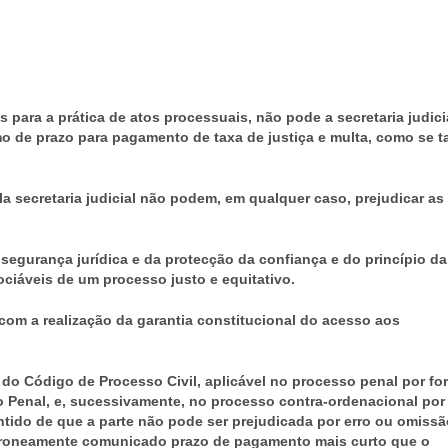
s para a prática de atos processuais, não pode a secretaria judici
o de prazo para pagamento de taxa de justiça e multa, como se ta
la secretaria judicial não podem, em qualquer caso, prejudicar as
segurança jurídica e da protecção da confiança e do princípio da
ociáveis de um processo justo e equitativo.
com a realização da garantia constitucional do acesso aos
.º do Código de Processo Civil, aplicável no processo penal por fo
o Penal, e, sucessivamente, no processo contra-ordenacional por
ntido de que a parte não pode ser prejudicada por erro ou omissã
o erroneamente comunicado prazo de pagamento mais curto que o