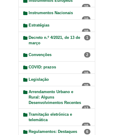
Instrumentos Europeus
10
Instrumentos Nacionais
10
Estratégias
10
Decreto n.º 4/2021, de 13 de
1
março
Convenções
2
COVID: prazos
10
Legislação
10
Arrendamento Urbano e
Rural: Alguns
Desenvolvimentos Recentes
17
Tramitação eletrónica e
telemática
10
Regulamentos: Destaques
6