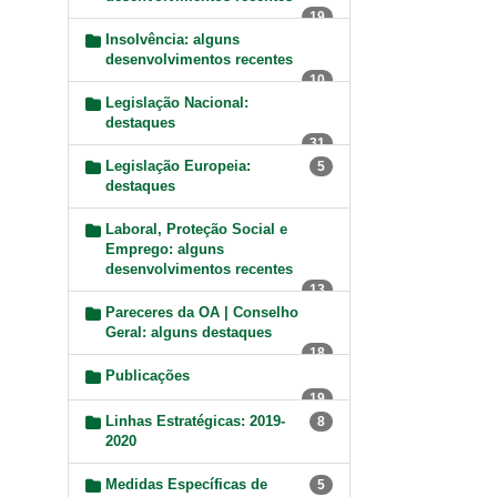
19
Insolvência: alguns
desenvolvimentos recentes
10
Legislação Nacional:
destaques
31
Legislação Europeia:
5
destaques
Laboral, Proteção Social e
Emprego: alguns
desenvolvimentos recentes
13
Pareceres da OA | Conselho
Geral: alguns destaques
18
Publicações
19
Linhas Estratégicas: 2019-
8
2020
Medidas Específicas de
5