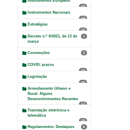
Instrumentos Europeus
10
Instrumentos Nacionais
10
Estratégias
10
Decreto n.º 4/2021, de 13 de
1
março
Convenções
2
COVID: prazos
10
Legislação
10
Arrendamento Urbano e
Rural: Alguns
Desenvolvimentos Recentes
17
Tramitação eletrónica e
telemática
10
Regulamentos: Destaques
6