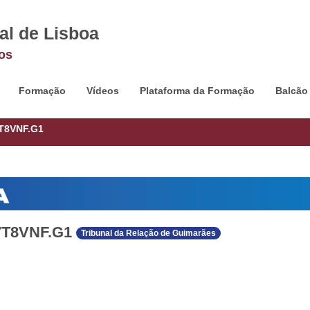
al de Lisboa
os
Formação
Vídeos
Plataforma da Formação
Balcão
7T8VNF.G1
7T8VNF.G1
Tribunal da Relação de Guimarães