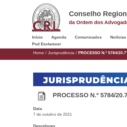
Conselho Region
da Ordem dos Advogad
Início
Agenda
Comunicados
Notícias
Pod Esclarecer
Home
/
Jurisprudência
/
PROCESSO N.º 5784/20.
PROCESSO N.º 5784/20.
Data
7 de outubro de 2021
Descritores