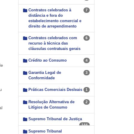
Contratos celebrados à
7
distância e fora do
estabelecimento comercial e
direito de arrependimento
Contratos celebrados com
6
recurso à técnica das
cláusulas contratuais gerais
Crédito ao Consumo
4
de
Garantia Legal de
3
Conformidade
u
Práticas Comerciais Desleais
1
Resolução Alternativa de
2
Litígios de Consumo
al
Supremo Tribunal de Justiça
144
Supremo Tribunal