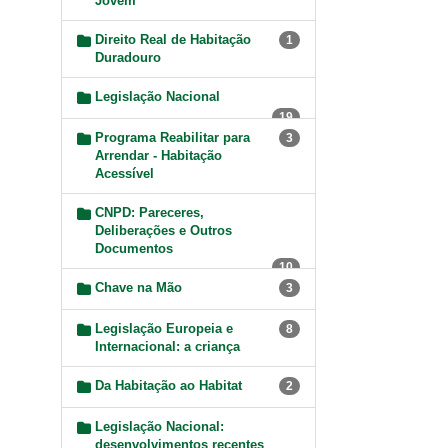
Jovem
Direito Real de Habitação
1
Duradouro
Legislação Nacional
19
Programa Reabilitar para
3
Arrendar - Habitação
Acessível
CNPD: Pareceres,
Deliberações e Outros
Documentos
10
Chave na Mão
3
Legislação Europeia e
8
Internacional: a criança
Da Habitação ao Habitat
2
Legislação Nacional:
desenvolvimentos recentes