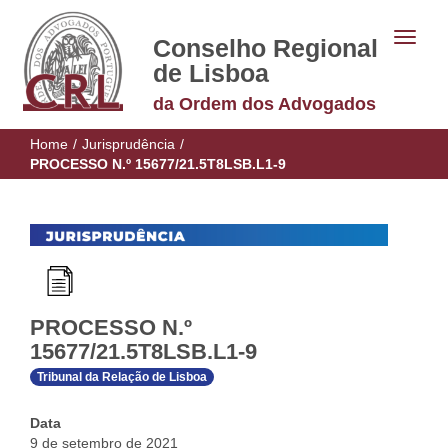
Conselho Regional
de Lisboa
da Ordem dos Advogados
Home
/
Jurisprudência
/
PROCESSO N.º 15677/21.5T8LSB.L1-9
PROCESSO N.º
15677/21.5T8LSB.L1-9
Tribunal da Relação de Lisboa
Data
9 de setembro de 2021