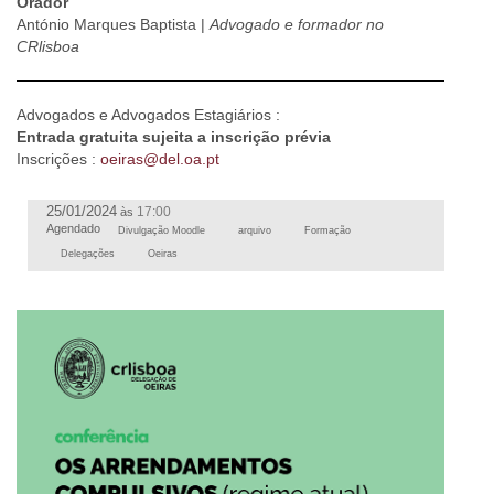
Orador
António Marques Baptista |
Advogado e formador no
CRlisboa
Advogados e Advogados Estagiários :
Entrada gratuita sujeita a inscrição prévia
Inscrições :
oeiras@del.oa.pt
25/01/2024
17:00
às
Agendado
Divulgação Moodle
arquivo
Formação
Delegações
Oeiras