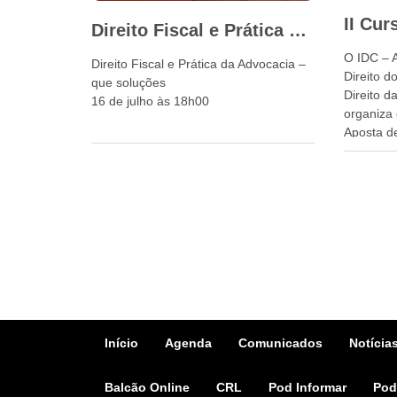
Direito Fiscal e Prática da Advocacia – que soluções
O IDC – 
Direito Fiscal e Prática da Advocacia –
Direito 
que soluções
Direito d
16 de julho às 18h00
organiza 
Aposta d
Início
Agenda
Comunicados
Notícia
Balcão Online
CRL
Pod Informar
Pod