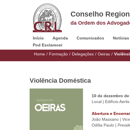
Conselho Region
da Ordem dos Advogad
Início
Agenda
Comunicados
Notícias
Pod Esclarecer
Home
/
Formação
/
Delegações
/
Oeiras
/
Violênc
Violência Doméstica
10 de dezembro de
Local | Edifício Aer
Abertura e Encerr
João Massano |
Vice
Odília Paulo |
Presid