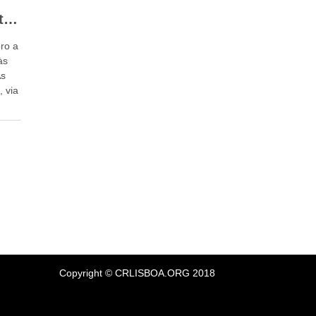
Curso Intensivo Contratos digitais e Proteção dos Consumidores
ro a
às
As
, via
Copyright
© CRLISBOA.ORG 2018