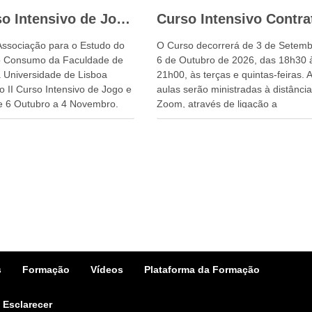
II Curso Intensivo de Jogo e Aposta
Associação para o Estudo do
O Curso decorrerá de 3 de Setemb
do Consumo da Faculdade de
6 de Outubro de 2026, das 18h30 
a Universidade de Lisboa
21h00, às terças e quintas-feiras. 
o II Curso Intensivo de Jogo e
aulas serão ministradas à distância
e 6 Outubro a 4 Novembro.
Zoom, através de ligação a
disponibilizar pela organização do
Curso.
s
Formação
Vídeos
Plataforma da Formação
 Esclarecer