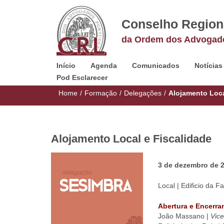
Conselho Region
da Ordem dos Advogad
Início
Agenda
Comunicados
Notícias
Pod Esclarecer
Home
/
Formação
/
Delegações
/
Alojamento Loca
Alojamento Local e Fiscalidade
3 de dezembro de 
Local | Edificio da F
Abertura e Encerr
João Massano |
Vice