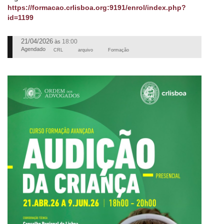
https://formacao.crlisboa.org:9191/enrol/index.php?
id=1199
21/04/2026
18:00
às
Agendado
CRL
arquivo
Formação