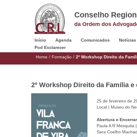
Conselho Region
da Ordem dos Advogad
Início
Agenda
Comunicados
Notícias
Pod Esclarecer
Home
/
Formação
/
2º Workshop Direito da Famíl
2º Workshop Direito da Família e
25 de fevereiro de 
Local | Museu do Ne
Abertura e Encerr
Paula A R Mesquita
Sara Coelho Machad