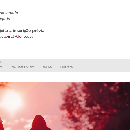
Advogada
ogado
jeita a inscrição prévia
cadexira@del.oa.pt
00
es
Vila Franca de Xira
arquivo
Formação