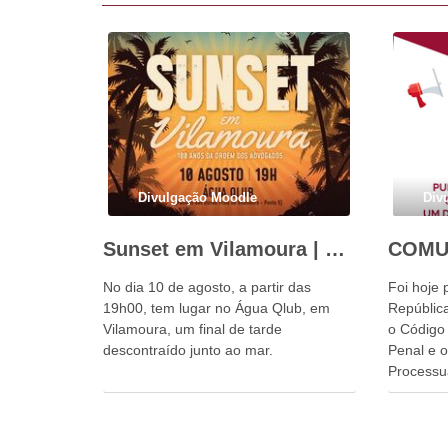
Divulgação Moodle
Div
Sunset em Vilamoura | 10 de agosto
No dia 10 de agosto, a partir das
Foi hoje 
19h00, tem lugar no Água Qlub, em
República
Vilamoura, um final de tarde
o Código
descontraído junto ao mar.
Penal e 
Processu
próximo 