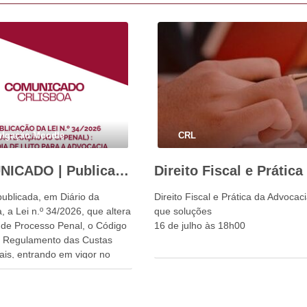
ulgação Moodle
CRL
COMUNICADO | Publicação da Lei n.º 34/2026: um dia de luto para a advocacia portuguesa e para o Estado de Direito
publicada, em Diário da
Direito Fiscal e Prática da Advocac
, a Lei n.º 34/2026, que altera
que soluções
 de Processo Penal, o Código
16 de julho às 18h00
o Regulamento das Custas
ais, entrando em vigor no
dia 1 de setembro.