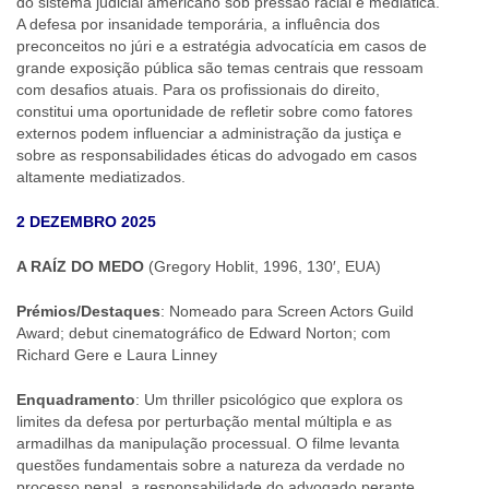
do sistema judicial americano sob pressão racial e mediática.
A defesa por insanidade temporária, a influência dos
preconceitos no júri e a estratégia advocatícia em casos de
grande exposição pública são temas centrais que ressoam
com desafios atuais. Para os profissionais do direito,
constitui uma oportunidade de refletir sobre como fatores
externos podem influenciar a administração da justiça e
sobre as responsabilidades éticas do advogado em casos
altamente mediatizados.
2 DEZEMBRO 2025
A RAÍZ DO MEDO
(Gregory Hoblit, 1996, 130′, EUA)
Prémios/Destaques
: Nomeado para Screen Actors Guild
Award; debut cinematográfico de Edward Norton; com
Richard Gere e Laura Linney
Enquadramento
: Um thriller psicológico que explora os
limites da defesa por perturbação mental múltipla e as
armadilhas da manipulação processual. O filme levanta
questões fundamentais sobre a natureza da verdade no
processo penal, a responsabilidade do advogado perante