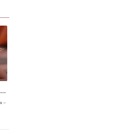
Direito Fiscal e Prática da Advocacia – que soluções
ia –