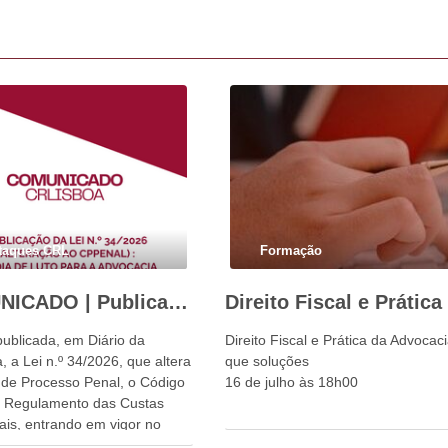
taques CRL
Formação
COMUNICADO | Publicação da Lei n.º 34/2026: um dia de luto para a advocacia portuguesa e para o Estado de Direito
publicada, em Diário da
Direito Fiscal e Prática da Advocac
, a Lei n.º 34/2026, que altera
que soluções
 de Processo Penal, o Código
16 de julho às 18h00
o Regulamento das Custas
ais, entrando em vigor no
dia 1 de setembro.