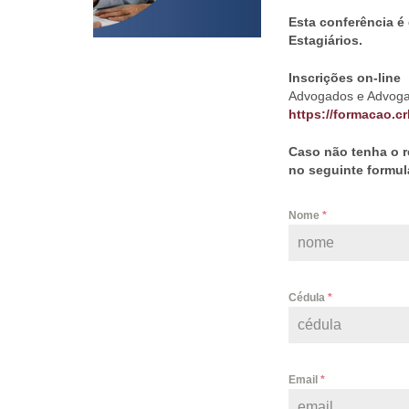
Esta conferência é
Estagiários.
Inscrições on-line
Advogados e Advoga
ht
t
ps://formacao.c
Caso não tenha o r
no seguinte formul
Nome
*
Cédula
*
Email
*