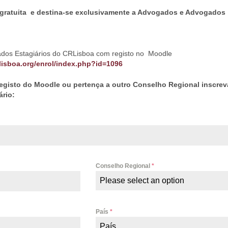
 gratuita e destina-se exclusivamente a Advogados e Advogados
dos Estagiários do CRLisboa com registo no Moodle
rlisboa.org/enrol/index.php?id=1096
egisto do Moodle ou pertença a outro Conselho Regional inscrev
ário:
Conselho Regional
*
Please select an option
País
*
País