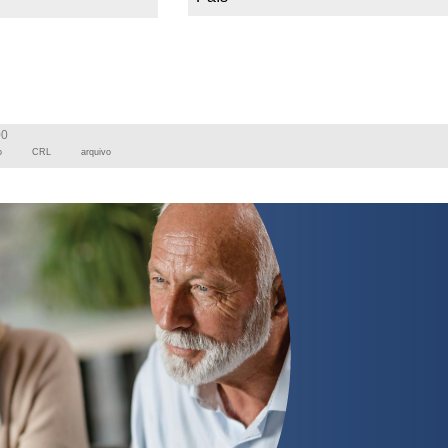
00
o
CRL
arquivo