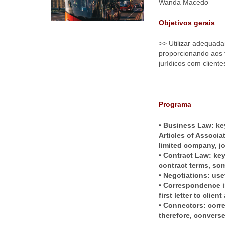
Wanda Maced
o
Objetivos gerais
>> Utilizar adequad
proporcionando aos 
jurídicos com client
Programa
• Business Law: k
Articles of Associa
limited company, jo
• Contract Law: key
contract terms, som
• Negotiations: use
• Correspondence in
first letter to cli
• Connectors: corr
therefore, converse