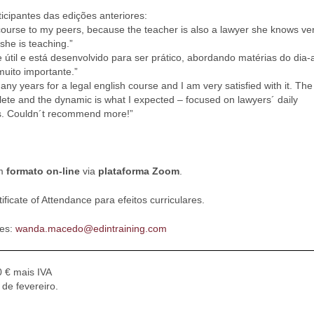
cipantes das edições anteriores:
ourse to my peers, because the teacher is also a lawyer she knows ve
 she is teaching.”
e útil e está desenvolvido para ser prático, abordando matérias do dia-a
muito importante.”
many years for a legal english course and I am very satisfied with it. The
lete and the dynamic is what I expected – focused on lawyers´ daily
s. Couldn´t recommend more!”
em
formato on-line
via
plataforma Zoom
.
ficate of Attendance para efeitos curriculares.
ões:
wanda.macedo@edintraining.com
0 € mais IVA
 de fevereiro.