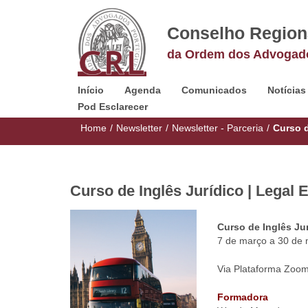
Conselho Region
da Ordem dos Advogad
Início
Agenda
Comunicados
Notícias
Pod Esclarecer
Home
/
Newsletter
/
Newsletter - Parceria
/
Curso d
Curso de Inglês Jurídico | Legal
Curso de Inglês Ju
7 de março a 30 de 
Via Plataforma Zoo
Formadora