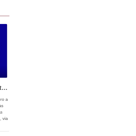
Curso Intensivo Contratos digitais e Proteção dos Consumidores
ro a
às
As
, via