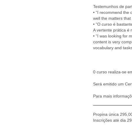
Testemunhos de parti
• “I recommend the c
well the matters that
• “O curso é bastant
A vertente prática é 
• “I was looking for 
content is very comp
vocabulary and task
0 curso realiza-se 
Será emitido um Certi
Para mais informaç
Propina única 295,0
Inscrições até dia 29