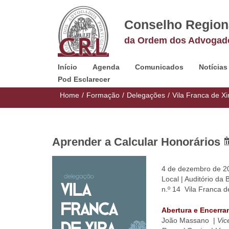
Conselho Region
da Ordem dos Advogad
Início
Agenda
Comunicados
Notícias
Pod Esclarecer
Home
/
Formação
/
Delegações
/
Vila Franca de Xi
Aprender a Calcular Honorários
4 de dezembro de 2
Local | Auditório da 
n.º 14 Vila Franca d
Abertura e Encerr
João Massano |
Vic