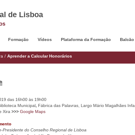
al de Lisboa
os
Formação
Vídeos
Plataforma da Formação
Balcão
ra
/
Aprender a Calcular Honorários
019 das 16h00 às 19h00
Biblioteca Municipal
,
Fábrica das Palavras, Largo Mário Magalhães Infa
e Xira
>>>
Google Maps
amento
e-Presidente do Conselho Regional de Lisboa