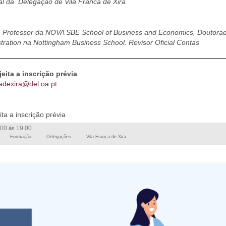
al da Delegação de Vila Franca de Xira
| Professor da NOVA SBE School of Business and Economics, Doutora
ration na Nottingham Business School. Revisor Oficial Contas
jeita a inscrição prévia
cadexira@del.oa.pt
ita a inscrição prévia
:00
19:00
às
Formação
Delegações
Vila Franca de Xira