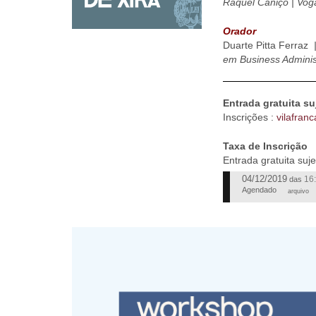
Raquel Caniço | Vog
Orador
Duarte Pitta Ferraz
em Business Administ
Entrada gratuita su
Inscrições :
vilafran
Taxa de Inscrição
Entrada gratuita suje
04/12/2019
16
das
Agendado
arquivo