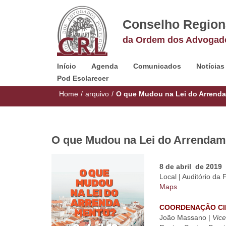
Conselho Region
da Ordem dos Advogad
Início
Agenda
Comunicados
Notícias
Pod Esclarecer
Home
/
arquivo
/
O que Mudou na Lei do Arrend
O que Mudou na Lei do Arrenda
8 de abril de 2019
Local | Auditório da
Maps
COORDENAÇÃO CI
João Massano |
Vic