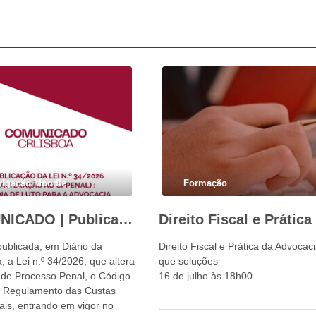
ulgação Moodle
Formação
COMUNICADO | Publicação da Lei n.º 34/2026: um dia de luto para a advocacia portuguesa e para o Estado de Direito
publicada, em Diário da
Direito Fiscal e Prática da Advocac
, a Lei n.º 34/2026, que altera
que soluções
 de Processo Penal, o Código
16 de julho às 18h00
o Regulamento das Custas
ais, entrando em vigor no