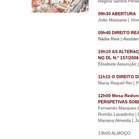
Regina Santos Perei
09h30 ABERTURA
João Massano |
Vic
09h40 DIREITO R
Nádia Reis |
Assiste
10h10 AS ALTERA
NO DL N.º 157/200
Elisabete Assunção 
11h15 O DIREITO 
Maria Raquel Rei |
P
12h00 Mesa Redon
PERSPETIVAS SOB
Fernando Marques d
Romão Lavadinho |
P
Mariana Almeida |
Ju
13h00 ALMOÇO