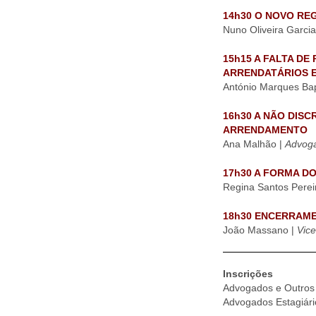
14h30 O NOVO RE
Nuno Oliveira Garcia
15h15 A FALTA D
ARRENDATÁRIOS E
António Marques Bap
16h30 A NÃO DIS
ARRENDAMENTO
Ana Malhão |
Advog
17h30 A FORMA D
Regina Santos Pereir
18h30 ENCERRAM
João Massano |
Vic
Inscrições
Advogados e Outros 
Advogados Estagiári