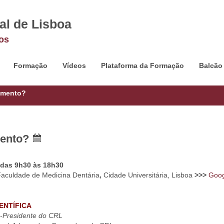
al de Lisboa
os
Formação
Vídeos
Plataforma da Formação
Balcão
amento?
mento?
 das 9h30 às 18h30
 Faculdade de Medicina Dentária
,
Cidade Universitária, Lisboa
>>>
Goog
ENTÍFICA
e-Presidente do CRL